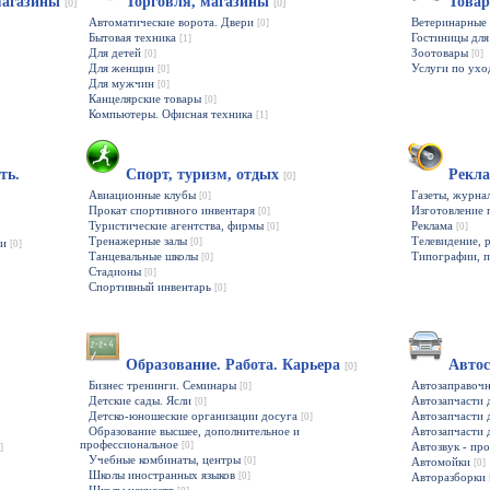
магазины
Торговля, магазины
Товар
[0]
[0]
Автоматические ворота. Двери
Ветеринарные 
[0]
Бытовая техника
Гостиницы дл
[1]
Для детей
Зоотовары
[0]
[0]
Для женщин
Услуги по ух
[0]
Для мужчин
[0]
Канцелярские товары
[0]
Компьютеры. Офисная техника
[1]
ть.
Спорт, туризм, отдых
Рекл
[0]
Авиационные клубы
Газеты, журн
[0]
Прокат спортивного инвентаря
Изготовление 
[0]
Туристические агентства, фирмы
Реклама
[0]
[0]
Тренажерные залы
Телевидение, 
ии
[0]
[0]
Танцевальные школы
Типографии, 
[0]
Стадионы
[0]
Спортивный инвентарь
[0]
Образование. Работа. Карьера
Авто
[0]
Бизнес тренинги. Семинары
Автозаправоч
[0]
Детские сады. Ясли
Автозапчасти 
[0]
Детско-юношеские организации досуга
Автозапчасти
[0]
Образование высшее, дополнительное и
Автозапчасти 
профессиональное
[0]
Автозвук - пр
]
Учебные комбинаты, центры
[0]
Автомойки
[0]
Школы иностранных языков
[0]
Авторазборки