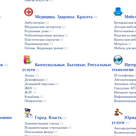
Школы искусств
[0]
Медицина. Здоровье. Красота
Мебе
0]
[0]
Амбулатории
Бескаркасная 
[0]
Медицинская экспертиза
Детская мебел
[0]
Родильные дома
Изготовление 
[0]
Реабилитационные центры
Изделия из ка
[0]
Пластическая хирургия
Корпусная ме
[0]
Парикмахерские
Матрасы
[0]
[0]
Оптика. Коррекция зрения
Мебель для ва
[0]
гия
Коммунальные. Бытовые. Ритуальные
Интер
[0]
услуги
технологии
[1]
[
Ателье
IP-телефония
[0]
[
Дезинфекция
Автоматизаци
[0]
Домашний персонал
Антенное обо
[0]
ЖКХ
Городские АТ
[0]
ЖЭУ
Интернет-про
[0]
Кладбища
Информационн
[0]
Общежития
Компьютерные
[0]
венное
Город. Власть
Юриди
[0]
услуги
[0]
Администрация города
[0]
Исправительные учреждения
[0]
Автокредитов
Пенсионные фонды
[0]
Коллекторские