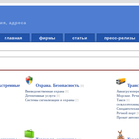
ия, адреса
главная
фирмы
статьи
пресс-релизы
кстренные
Охрана. Безопасность
Транс
[0]
Вневедомственная охрана
Авиагрузопер
[0]
Детективные услуги
Морские. Речн
[0]
Системы сигнализации и охраны
Такси
[2]
[0]
сельхозтехник
Спецавтотехн
Речной порт
[0
Прокат автом