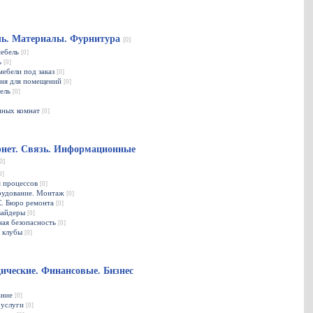
ль. Материалы. Фурнитура
[0]
мебель
[0]
ь
[0]
мебели под заказ
[0]
мня для помещений
[0]
бель
[0]
нных комнат
[0]
нет. Связь. Информационные
0]
0]
я процессов
[0]
рудование. Монтаж
[0]
С. Бюро ремонта
[0]
вайдеры
[0]
ая безопасность
[0]
 клубы
[0]
ческие. Финансовые. Бизнес
ание
[0]
 услуги
[0]