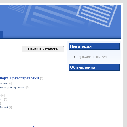
Навигация
ДОБАВИТЬ ФИРМУ
Объявления
порт. Грузоперевозки
[0]
евозки
[0]
ые грузоперевозки
[0]
а
[0]
ика
[0]
]
обилей
[0]