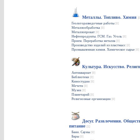
Металлы. Топливо. Химия
[
Геологоразведочные работы
[0]
Металлообработка
[0]
Металлопрокат
[0]
Нефтепродукты. ГСМ. Газ. Уголь
[0]
Прием. Переработка металла
[0]
Производство изделий из пластмасс
[0]
Промышленная химия. Химическое сырье
[0]
Культура. Искусство. Рели
Антиквариат
[0]
Библиотеки
[0]
Киностудии
[0]
Мечети
[0]
Музеи
[0]
Планетарий
[0]
Религиозные организации
[0]
Досуг. Развлечения. Общест
питание
[1]
Бани. Сауны
[0]
Бары
[0]