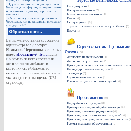
Торговые комплексы. Спец
городских товарных цепочек
Туристический потенциал делового
Гипермаркеты
[0]
Череповца: конференции, мероприятия
Интернет-магазины
[2]
и возможности для корпоративного
Комиссионные магазины
сегмента
[0]
Экология и устойчивое развитие в
Рынки
[0]
Череповце: как предприятия внедряют
Супермаркеты
[0]
стандарты ESG
Торгово-развлекательные центры. Моллы
[0]
Цветы
Обратная связь
[1]
Вы можете оставить сообщение
администратору ресурса
Строительство. Недвижимос
Компании Череповца
, используя
Ремонт
[0]
адрес
allcompany@list.ru
. Если
Агентства недвижимости
[1]
Вы заметили неточности или
Жилищное строительство
[1]
хотите что-то добавить в
Проверка и экспертиза сметной документац
карточку своей фирмы, то
Негосударственная экспертиза
[0]
пишите нам об этом, обязательно
Технадзор
[0]
указав адрес размещения (URL
Строительная экспертиза
[1]
Реконструкция и капремонт зданий
страницы).
[0]
Производство
[0]
Переработка вторсырья
[0]
Предприятия деревообрабатывающие
[0]
Производственные предприятия
[0]
Производство и монтаж окон и дверей
[0]
Производство продовольственных товаров
[0
Ремонт станков и оборудования
[0]