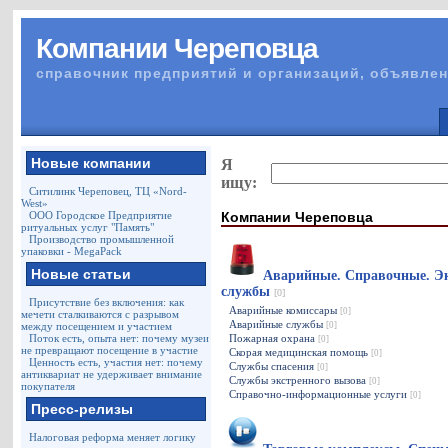
Компании Череповца
справочник предприятий и организаций, объявлен
Новые компании
Я
ищу:
Ситилинк Череповец, ТЦ «Nord-
West»
Компании Череповца
ООО Городское Предприятие
ритуальных услуг "Память"
Производство промышленной
упаковки - MegaPack
Новые статьи
Аварийные. Справочные. Э
службы
[0]
Присутствие без включения: как
Аварийные комиссары
[0]
мечети сталкиваются с разрывом
Аварийные службы
между посещением и участием
[0]
Поток есть, опыта нет: почему музеи
Пожарная охрана
[0]
не превращают посещение в участие
Скорая медицинская помощь
[0]
Ценность есть, участия нет: почему
Службы спасения
[0]
антиквариат не удерживает внимание
Службы экстренного вызова
[0]
покупателя
Справочно-информационные услуги
[0]
Пресс-релизы
Налоговая реформа меняет логику