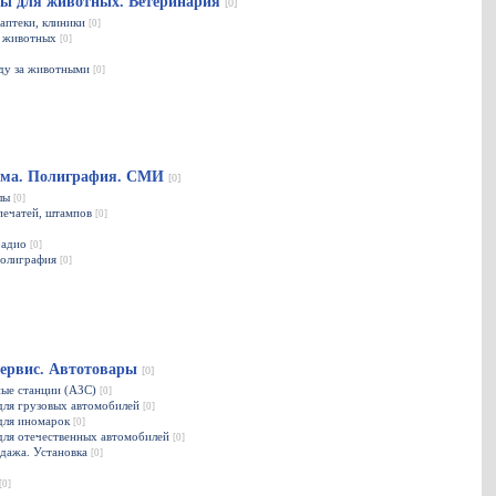
ы для животных. Ветеринария
[0]
аптеки, клиники
[0]
я животных
[0]
оду за животными
[0]
ама. Полиграфия. СМИ
[0]
алы
[0]
печатей, штампов
[0]
радио
[0]
полиграфия
[0]
сервис. Автотовары
[0]
ные станции (АЗС)
[0]
для грузовых автомобилей
[0]
 для иномарок
[0]
для отечественных автомобилей
[0]
одажа. Установка
[0]
[0]