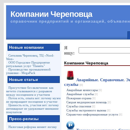
Компании Череповца
справочник предприятий и организаций, объявлен
Новые компании
Я
ищу:
Ситилинк Череповец, ТЦ «Nord-
West»
Компании Череповца
ООО Городское Предприятие
ритуальных услуг "Память"
Производство промышленной
упаковки - MegaPack
Новые статьи
Аварийные. Справочные. Э
службы
[0]
Присутствие без включения: как
Аварийные комиссары
[0]
мечети сталкиваются с разрывом
Аварийные службы
между посещением и участием
[0]
Поток есть, опыта нет: почему музеи
Пожарная охрана
[0]
не превращают посещение в участие
Скорая медицинская помощь
[0]
Ценность есть, участия нет: почему
Службы спасения
[0]
антиквариат не удерживает внимание
Службы экстренного вызова
[0]
покупателя
Справочно-информационные услуги
[0]
Пресс-релизы
Налоговая реформа меняет логику