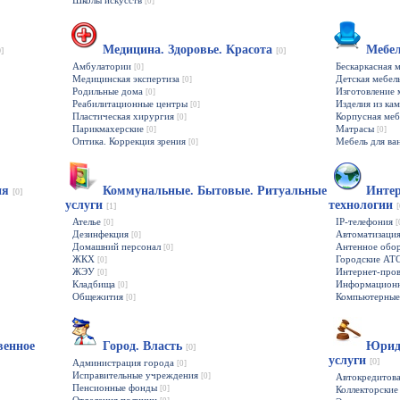
Школы искусств
[0]
Медицина. Здоровье. Красота
Мебе
0]
[0]
Амбулатории
Бескаркасная 
[0]
Медицинская экспертиза
Детская мебел
[0]
Родильные дома
Изготовление 
[0]
Реабилитационные центры
Изделия из ка
[0]
Пластическая хирургия
Корпусная ме
[0]
Парикмахерские
Матрасы
[0]
[0]
Оптика. Коррекция зрения
Мебель для ва
[0]
гия
Коммунальные. Бытовые. Ритуальные
Интер
[0]
услуги
технологии
[1]
[
Ателье
IP-телефония
[0]
[
Дезинфекция
Автоматизаци
[0]
Домашний персонал
Антенное обо
[0]
ЖКХ
Городские АТ
[0]
ЖЭУ
Интернет-про
[0]
Кладбища
Информационн
[0]
Общежития
Компьютерные
[0]
венное
Город. Власть
Юриди
[0]
услуги
[0]
Администрация города
[0]
Исправительные учреждения
[0]
Автокредитов
Пенсионные фонды
[0]
Коллекторские