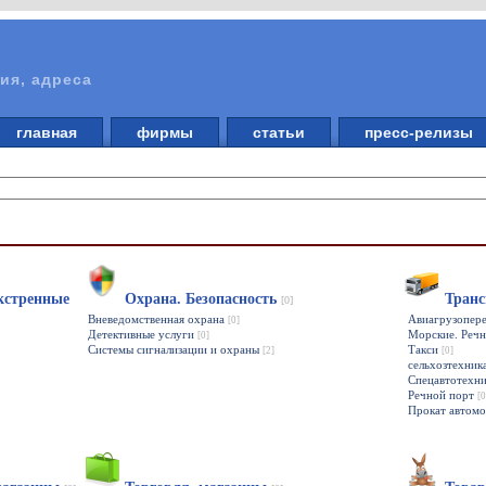
ия, адреса
главная
фирмы
статьи
пресс-релизы
кстренные
Охрана. Безопасность
Транс
[0]
Вневедомственная охрана
Авиагрузопер
[0]
Детективные услуги
Морские. Речн
[0]
Системы сигнализации и охраны
Такси
[2]
[0]
сельхозтехник
Спецавтотехн
Речной порт
[0
Прокат автом