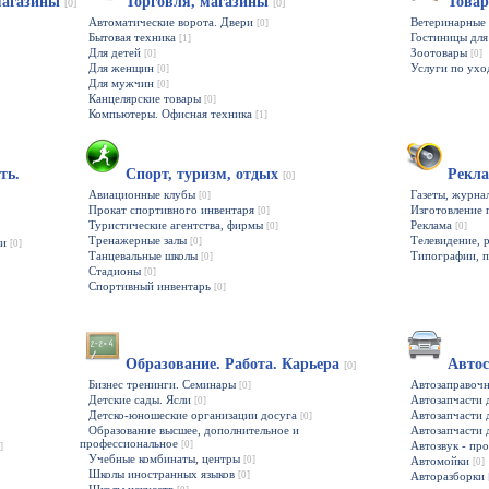
магазины
Торговля, магазины
Товар
[0]
[0]
Автоматические ворота. Двери
Ветеринарные 
[0]
Бытовая техника
Гостиницы дл
[1]
Для детей
Зоотовары
[0]
[0]
Для женщин
Услуги по ух
[0]
Для мужчин
[0]
Канцелярские товары
[0]
Компьютеры. Офисная техника
[1]
ть.
Спорт, туризм, отдых
Рекл
[0]
Авиационные клубы
Газеты, журн
[0]
Прокат спортивного инвентаря
Изготовление 
[0]
Туристические агентства, фирмы
Реклама
[0]
[0]
Тренажерные залы
Телевидение, 
ии
[0]
[0]
Танцевальные школы
Типографии, 
[0]
Стадионы
[0]
Спортивный инвентарь
[0]
Образование. Работа. Карьера
Авто
[0]
Бизнес тренинги. Семинары
Автозаправоч
[0]
Детские сады. Ясли
Автозапчасти 
[0]
Детско-юношеские организации досуга
Автозапчасти
[0]
Образование высшее, дополнительное и
Автозапчасти 
профессиональное
[0]
Автозвук - пр
]
Учебные комбинаты, центры
[0]
Автомойки
[0]
Школы иностранных языков
[0]
Авторазборки