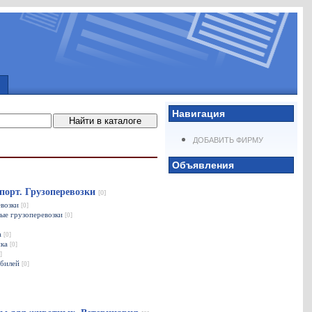
Навигация
ДОБАВИТЬ ФИРМУ
Объявления
порт. Грузоперевозки
[0]
евозки
[0]
ые грузоперевозки
[0]
а
[0]
ика
[0]
]
обилей
[0]