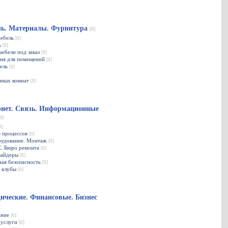
ль. Материалы. Фурнитура
[0]
мебель
[0]
ь
[0]
мебели под заказ
[0]
мня для помещений
[0]
бель
[0]
нных комнат
[0]
нет. Связь. Информационные
0]
0]
я процессов
[0]
рудование. Монтаж
[0]
С. Бюро ремонта
[0]
вайдеры
[0]
ая безопасность
[0]
 клубы
[0]
ческие. Финансовые. Бизнес
ание
[0]
 услуги
[0]