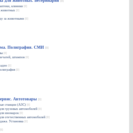
ы для животных. Ветеринария
[0]
аптеки, клиники
[0]
я животных
[0]
оду за животными
[0]
ама. Полиграфия. СМИ
[0]
алы
[0]
печатей, штампов
[0]
радио
[0]
полиграфия
[0]
сервис. Автотовары
[0]
ные станции (АЗС)
[0]
для грузовых автомобилей
[0]
 для иномарок
[0]
для отечественных автомобилей
[0]
одажа. Установка
[0]
[0]