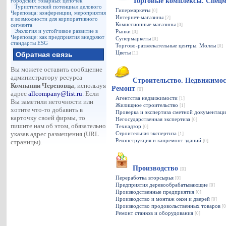
Торговые комплексы. Спец
городских товарных цепочек
Туристический потенциал делового
Гипермаркеты
[0]
Череповца: конференции, мероприятия
Интернет-магазины
[2]
и возможности для корпоративного
Комиссионные магазины
сегмента
[0]
Экология и устойчивое развитие в
Рынки
[0]
Череповце: как предприятия внедряют
Супермаркеты
[0]
стандарты ESG
Торгово-развлекательные центры. Моллы
[0]
Цветы
Обратная связь
[1]
Вы можете оставить сообщение
администратору ресурса
Строительство. Недвижимос
Компании Череповца
, используя
Ремонт
[0]
адрес
allcompany@list.ru
. Если
Агентства недвижимости
[1]
Вы заметили неточности или
Жилищное строительство
[1]
хотите что-то добавить в
Проверка и экспертиза сметной документац
карточку своей фирмы, то
Негосударственная экспертиза
[0]
пишите нам об этом, обязательно
Технадзор
[0]
указав адрес размещения (URL
Строительная экспертиза
[1]
Реконструкция и капремонт зданий
страницы).
[0]
Производство
[0]
Переработка вторсырья
[0]
Предприятия деревообрабатывающие
[0]
Производственные предприятия
[0]
Производство и монтаж окон и дверей
[0]
Производство продовольственных товаров
[0
Ремонт станков и оборудования
[0]