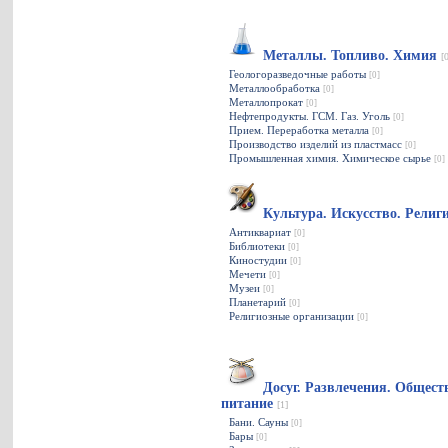
Металлы. Топливо. Химия
[
Геологоразведочные работы
[0]
Металлообработка
[0]
Металлопрокат
[0]
Нефтепродукты. ГСМ. Газ. Уголь
[0]
Прием. Переработка металла
[0]
Производство изделий из пластмасс
[0]
Промышленная химия. Химическое сырье
[0]
Культура. Искусство. Рели
Антиквариат
[0]
Библиотеки
[0]
Киностудии
[0]
Мечети
[0]
Музеи
[0]
Планетарий
[0]
Религиозные организации
[0]
Досуг. Развлечения. Общест
питание
[1]
Бани. Сауны
[0]
Бары
[0]