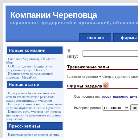
Компании Череповца
справочник предприятий и организаций, объявлен
главная
фирм
Новые компании
Я
ищу:
Ситилинк Череповец, ТЦ «Nord-
West»
Тренажерные залы
ООО Городское Предприятие
ритуальных услуг "Память"
Производство промышленной
Главная страница
Спорт, туризм, отды
упаковки - MegaPack
Новые статьи
Фирмы раздела
Присутствие без включения: как
Сортировать по:
городу
названию
цене
мечети сталкиваются с разрывом
между посещением и участием
Поток есть, опыта нет: почему музеи
Выберите регион:
не превращают посещение в участие
Ценность есть, участия нет: почему
антиквариат не удерживает внимание
покупателя
Пресс-релизы
Налоговая реформа меняет логику