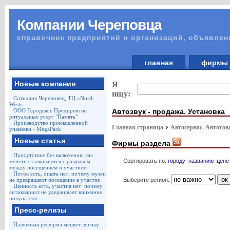
Компании Череповца
справочник предприятий и организаций, объявлен
главная
фирм
Новые компании
Я
ищу:
Ситилинк Череповец, ТЦ «Nord-
West»
Автозвук - продажа. Установка
ООО Городское Предприятие
ритуальных услуг "Память"
Производство промышленной
Главная страница
Автосервис. Автото
упаковки - MegaPack
Новые статьи
Фирмы раздела
Присутствие без включения: как
Сортировать по:
городу
названию
цене
мечети сталкиваются с разрывом
между посещением и участием
Поток есть, опыта нет: почему музеи
Выберите регион:
не превращают посещение в участие
Ценность есть, участия нет: почему
антиквариат не удерживает внимание
покупателя
Пресс-релизы
Налоговая реформа меняет логику