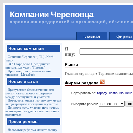
Компании Череповца
справочник предприятий и организаций, объявлен
главная
фирм
Новые компании
Я
ищу:
Ситилинк Череповец, ТЦ «Nord-
West»
Рынки
ООО Городское Предприятие
ритуальных услуг "Память"
Производство промышленной
Главная страница
Торговые комплексы
упаковки - MegaPack
Новые статьи
Фирмы раздела
Присутствие без включения: как
Сортировать по:
городу
названию
цене
мечети сталкиваются с разрывом
между посещением и участием
Поток есть, опыта нет: почему музеи
Выберите регион:
не превращают посещение в участие
Ценность есть, участия нет: почему
антиквариат не удерживает внимание
покупателя
Пресс-релизы
Налоговая реформа меняет логику