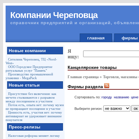
Компании Череповца
справочник предприятий и организаций, объявлен
главная
фирм
Новые компании
Я
ищу:
Ситилинк Череповец, ТЦ «Nord-
West»
Канцелярские товары
ООО Городское Предприятие
ритуальных услуг "Память"
Производство промышленной
Главная страница
Торговля, магазины
упаковки - MegaPack
Новые статьи
Фирмы раздела
Присутствие без включения: как
Сортировать по:
городу
названию
цене
мечети сталкиваются с разрывом
между посещением и участием
Поток есть, опыта нет: почему музеи
Выберите регион:
не превращают посещение в участие
Ценность есть, участия нет: почему
антиквариат не удерживает внимание
покупателя
Пресс-релизы
Налоговая реформа меняет логику