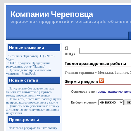
Компании Череповца
справочник предприятий и организаций, объявлен
Новые компании
Я
ищу:
Ситилинк Череповец, ТЦ «Nord-
West»
Геологоразведочные работы
ООО Городское Предприятие
ритуальных услуг "Память"
Производство промышленной
Главная страница
Металлы. Топливо.
упаковки - MegaPack
Новые статьи
Фирмы раздела
Присутствие без включения: как
Сортировать по:
городу
названию
цен
мечети сталкиваются с разрывом
между посещением и участием
Поток есть, опыта нет: почему музеи
Выберите регион:
не превращают посещение в участие
Ценность есть, участия нет: почему
антиквариат не удерживает внимание
покупателя
Пресс-релизы
Налоговая реформа меняет логику