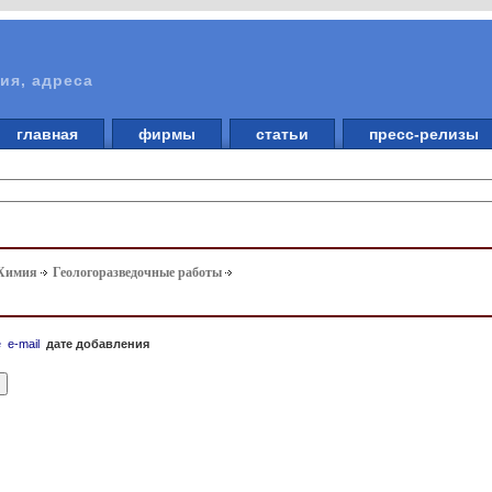
ия, адреса
главная
фирмы
статьи
пресс-релизы
 Химия
Геологоразведочные работы
е
e-mail
дате добавления