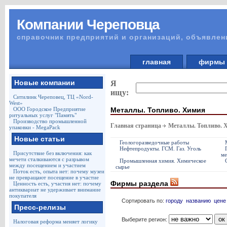
Компании Череповца
справочник предприятий и организаций, объявлен
главная
фирм
Новые компании
Я
ищу:
Ситилинк Череповец, ТЦ «Nord-
West»
Металлы. Топливо. Химия
ООО Городское Предприятие
ритуальных услуг "Память"
Производство промышленной
Главная страница
Металлы. Топливо. 
упаковки - MegaPack
Новые статьи
Геологоразведочные работы
Нефтепродукты. ГСМ. Газ. Уголь
Присутствие без включения: как
ме
мечети сталкиваются с разрывом
Промышленная химия. Химическое
между посещением и участием
сырье
Поток есть, опыта нет: почему музеи
не превращают посещение в участие
Фирмы раздела
Ценность есть, участия нет: почему
антиквариат не удерживает внимание
покупателя
Сортировать по:
городу
названию
цене
Пресс-релизы
Выберите регион:
Налоговая реформа меняет логику