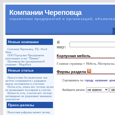
Компании Череповца
справочник предприятий и организаций, объявлен
Новые компании
Я
ищу:
Ситилинк Череповец, ТЦ «Nord-
West»
Корпусная мебель
ООО Городское Предприятие
ритуальных услуг "Память"
Производство промышленной
Главная страница
Мебель. Материалы
упаковки - MegaPack
Новые статьи
Фирмы раздела
Присутствие без включения: как
Сортировать по:
городу
названию
цен
мечети сталкиваются с разрывом
между посещением и участием
Поток есть, опыта нет: почему музеи
Выберите регион:
не превращают посещение в участие
Ценность есть, участия нет: почему
антиквариат не удерживает внимание
покупателя
Пресс-релизы
Налоговая реформа меняет логику