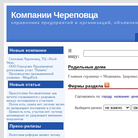
Компании Череповца
справочник предприятий и организаций, объявлен
Новые компании
Я
ищу:
Ситилинк Череповец, ТЦ «Nord-
West»
Родильные дома
ООО Городское Предприятие
ритуальных услуг "Память"
Производство промышленной
Главная страница
Медицина. Здоровье
упаковки - MegaPack
Новые статьи
Фирмы раздела
Присутствие без включения: как
Сортировать по:
городу
названию
цен
мечети сталкиваются с разрывом
между посещением и участием
Поток есть, опыта нет: почему музеи
Выберите регион:
не превращают посещение в участие
Ценность есть, участия нет: почему
антиквариат не удерживает внимание
покупателя
Пресс-релизы
Налоговая реформа меняет логику