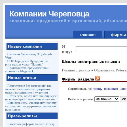
Компании Череповца
справочник предприятий и организаций, объявлен
главная
фирм
Новые компании
Я
ищу:
Ситилинк Череповец, ТЦ «Nord-
West»
Школы иностранных языков
ООО Городское Предприятие
ритуальных услуг "Память"
Производство промышленной
Главная страница
Образование. Работа
упаковки - MegaPack
Новые статьи
Фирмы раздела
Присутствие без включения: как
Сортировать по:
городу
названию
цене
мечети сталкиваются с разрывом
между посещением и участием
Поток есть, опыта нет: почему музеи
Выберите регион:
не превращают посещение в участие
Ценность есть, участия нет: почему
антиквариат не удерживает внимание
покупателя
Пресс-релизы
Налоговая реформа меняет логику