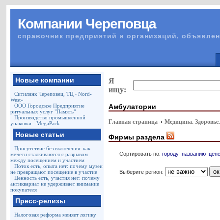
Компании Череповца
справочник предприятий и организаций, объявлен
Новые компании
Я
ищу:
Ситилинк Череповец, ТЦ «Nord-
West»
Амбулатории
ООО Городское Предприятие
ритуальных услуг "Память"
Производство промышленной
Главная страница
Медицина. Здоровье
упаковки - MegaPack
Новые статьи
Фирмы раздела
Присутствие без включения: как
Сортировать по:
городу
названию
цен
мечети сталкиваются с разрывом
между посещением и участием
Поток есть, опыта нет: почему музеи
Выберите регион:
не превращают посещение в участие
Ценность есть, участия нет: почему
антиквариат не удерживает внимание
покупателя
Пресс-релизы
Налоговая реформа меняет логику