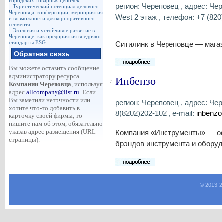
городских товарных цепочек
регион: Череповец , адрес: Чер
Туристический потенциал делового
Череповца: конференции, мероприятия
West 2 этаж , телефон: +7 (820
и возможности для корпоративного
сегмента
Экология и устойчивое развитие в
Череповце: как предприятия внедряют
стандарты ESG
Ситилинк в Череповце — магаз
Обратная связь
Вы можете оставить сообщение
администратору ресурса
Инбензо
2.
Компании Череповца
, используя
адрес
allcompany@list.ru
. Если
Вы заметили неточности или
регион: Череповец , адрес: Чер
хотите что-то добавить в
8(8202)202-102 , e-mail:
inbenzo
карточку своей фирмы, то
пишите нам об этом, обязательно
указав адрес размещения (URL
Компания «Инструменты» — о
страницы).
брэндов инструмента и обору
© 2013-