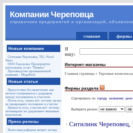
Компании Череповца
справочник предприятий и организаций, объявлен
главная
фирм
Новые компании
Я
ищу:
Ситилинк Череповец, ТЦ «Nord-
West»
Интернет-магазины
ООО Городское Предприятие
ритуальных услуг "Память"
Производство промышленной
Главная страница
Торговые комплексы
упаковки - MegaPack
Новые статьи
Фирмы раздела
Присутствие без включения: как
мечети сталкиваются с разрывом
между посещением и участием
Сортировать по:
городу
названию
цене
Поток есть, опыта нет: почему музеи
не превращают посещение в участие
Ценность есть, участия нет: почему
Выберите регион:
антиквариат не удерживает внимание
покупателя
Пресс-релизы
Ситилинк Череповец, 
1.
Налоговая реформа меняет логику