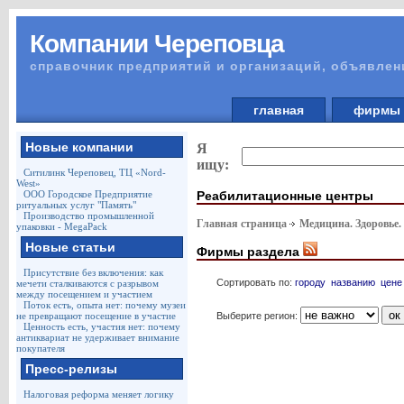
Компании Череповца
справочник предприятий и организаций, объявлен
главная
фирм
Новые компании
Я
ищу:
Ситилинк Череповец, ТЦ «Nord-
West»
Реабилитационные центры
ООО Городское Предприятие
ритуальных услуг "Память"
Производство промышленной
Главная страница
Медицина. Здоровье.
упаковки - MegaPack
Новые статьи
Фирмы раздела
Присутствие без включения: как
Сортировать по:
городу
названию
цене
мечети сталкиваются с разрывом
между посещением и участием
Поток есть, опыта нет: почему музеи
Выберите регион:
не превращают посещение в участие
Ценность есть, участия нет: почему
антиквариат не удерживает внимание
покупателя
Пресс-релизы
Налоговая реформа меняет логику