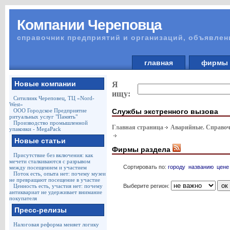
Компании Череповца
справочник предприятий и организаций, объявлен
главная
фирм
Новые компании
Я
ищу:
Ситилинк Череповец, ТЦ «Nord-
West»
Службы экстренного вызова
ООО Городское Предприятие
ритуальных услуг "Память"
Производство промышленной
Главная страница
Аварийные. Справоч
упаковки - MegaPack
Новые статьи
Фирмы раздела
Присутствие без включения: как
мечети сталкиваются с разрывом
Сортировать по:
городу
названию
цене
между посещением и участием
Поток есть, опыта нет: почему музеи
не превращают посещение в участие
Выберите регион:
Ценность есть, участия нет: почему
антиквариат не удерживает внимание
покупателя
Пресс-релизы
Налоговая реформа меняет логику