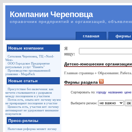
Компании Череповца
справочник предприятий и организаций, объявлен
главная
фирм
Новые компании
Я
ищу:
Ситилинк Череповец, ТЦ «Nord-
West»
Детско-юношеские организации
ООО Городское Предприятие
ритуальных услуг "Память"
Производство промышленной
Главная страница
Образование. Работа
упаковки - MegaPack
Новые статьи
Фирмы раздела
Присутствие без включения: как
Сортировать по:
городу
названию
цене
мечети сталкиваются с разрывом
между посещением и участием
Поток есть, опыта нет: почему музеи
Выберите регион:
не превращают посещение в участие
Ценность есть, участия нет: почему
антиквариат не удерживает внимание
покупателя
Пресс-релизы
Налоговая реформа меняет логику