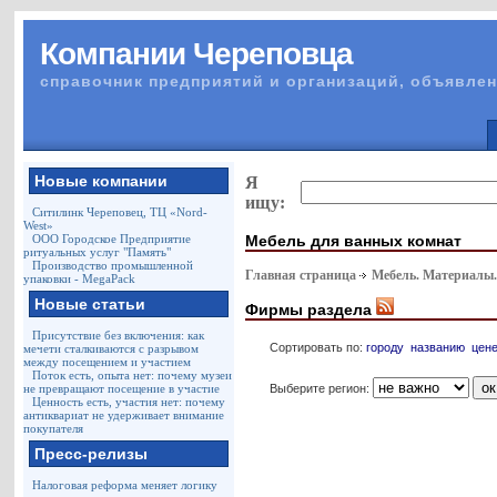
Компании Череповца
справочник предприятий и организаций, объявлен
Новые компании
Я
ищу:
Ситилинк Череповец, ТЦ «Nord-
West»
Мебель для ванных комнат
ООО Городское Предприятие
ритуальных услуг "Память"
Производство промышленной
Главная страница
Мебель. Материалы
упаковки - MegaPack
Новые статьи
Фирмы раздела
Присутствие без включения: как
Сортировать по:
городу
названию
цен
мечети сталкиваются с разрывом
между посещением и участием
Поток есть, опыта нет: почему музеи
Выберите регион:
не превращают посещение в участие
Ценность есть, участия нет: почему
антиквариат не удерживает внимание
покупателя
Пресс-релизы
Налоговая реформа меняет логику