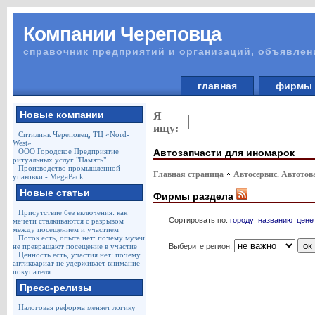
Компании Череповца
справочник предприятий и организаций, объявлен
главная
фирм
Новые компании
Я
ищу:
Ситилинк Череповец, ТЦ «Nord-
West»
Автозапчасти для иномарок
ООО Городское Предприятие
ритуальных услуг "Память"
Производство промышленной
Главная страница
Автосервис. Автото
упаковки - MegaPack
Новые статьи
Фирмы раздела
Присутствие без включения: как
Сортировать по:
городу
названию
цене
мечети сталкиваются с разрывом
между посещением и участием
Поток есть, опыта нет: почему музеи
Выберите регион:
не превращают посещение в участие
Ценность есть, участия нет: почему
антиквариат не удерживает внимание
покупателя
Пресс-релизы
Налоговая реформа меняет логику