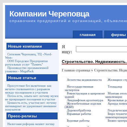
Компании Череповца
справочник предприятий и организаций, объявлен
главная
фирм
Новые компании
Я
ищу:
Ситилинк Череповец, ТЦ «Nord-
West»
Строительство. Недвижимость.
ООО Городское Предприятие
ритуальных услуг "Память"
Производство промышленной
Главная страница
Строительство. Недв
упаковки - MegaPack
Новые статьи
Агентства недвижимости
Жилищное стр
Присутствие без включения: как
Негосударственная
Технадзор
мечети сталкиваются с разрывом
экспертиза
между посещением и участием
Реконструкция и капремонт
Монтаж отопл
Поток есть, опыта нет: почему музеи
зданий
канализации
не превращают посещение в участие
Ландшафтная архитектура
Кровельные р
Ценность есть, участия нет: почему
Железобетонные изделия
Аренда поме
антиквариат не удерживает внимание
(ЖБИ)
покупателя
Деревообработка
Геодезически
Взрывные работы
Бюро техниче
Пресс-релизы
инвентаризаци
Буровые работы
Бизнес-центр
Налоговая реформа меняет логику