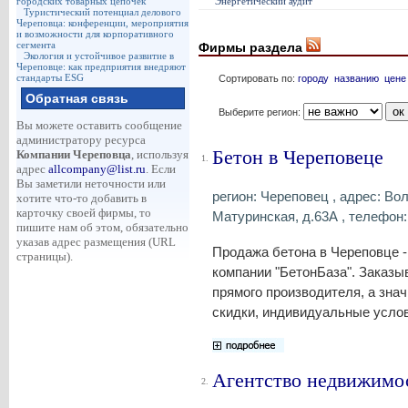
городских товарных цепочек
Энергетический аудит
Туристический потенциал делового
Череповца: конференции, мероприятия
и возможности для корпоративного
сегмента
Фирмы раздела
Экология и устойчивое развитие в
Череповце: как предприятия внедряют
стандарты ESG
Сортировать по:
городу
названию
цене
Обратная связь
Выберите регион:
Вы можете оставить сообщение
администратору ресурса
Бетон в Череповеце
Компании Череповца
, используя
1.
адрес
allcompany@list.ru
. Если
Вы заметили неточности или
регион: Череповец , адрес: Вол
хотите что-то добавить в
карточку своей фирмы, то
Матуринская, д.63А , телефон:
пишите нам об этом, обязательно
указав адрес размещения (URL
Продажа бетона в Череповце -
страницы).
компании "БетонБаза". Заказы
прямого производителя, а зна
скидки, индивидуальные услов
Агентство недвижимо
2.