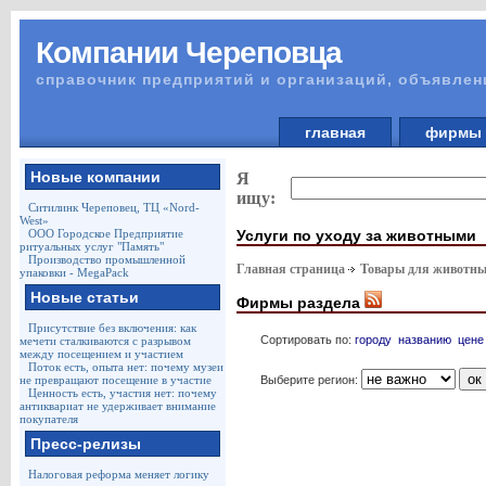
Компании Череповца
справочник предприятий и организаций, объявлен
главная
фирм
Новые компании
Я
ищу:
Ситилинк Череповец, ТЦ «Nord-
West»
Услуги по уходу за животными
ООО Городское Предприятие
ритуальных услуг "Память"
Производство промышленной
Главная страница
Товары для животны
упаковки - MegaPack
Новые статьи
Фирмы раздела
Присутствие без включения: как
Сортировать по:
городу
названию
цене
мечети сталкиваются с разрывом
между посещением и участием
Поток есть, опыта нет: почему музеи
Выберите регион:
не превращают посещение в участие
Ценность есть, участия нет: почему
антиквариат не удерживает внимание
покупателя
Пресс-релизы
Налоговая реформа меняет логику