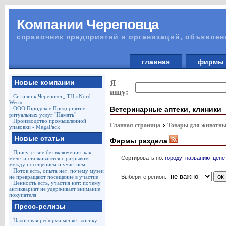
Компании Череповца
справочник предприятий и организаций, объявлен
главная
фирм
Новые компании
Я
ищу:
Ситилинк Череповец, ТЦ «Nord-
West»
Ветеринарные аптеки, клиники
ООО Городское Предприятие
ритуальных услуг "Память"
Производство промышленной
Главная страница
Товары для животны
упаковки - MegaPack
Новые статьи
Фирмы раздела
Присутствие без включения: как
Сортировать по:
городу
названию
цене
мечети сталкиваются с разрывом
между посещением и участием
Поток есть, опыта нет: почему музеи
Выберите регион:
не превращают посещение в участие
Ценность есть, участия нет: почему
антиквариат не удерживает внимание
покупателя
Пресс-релизы
Налоговая реформа меняет логику