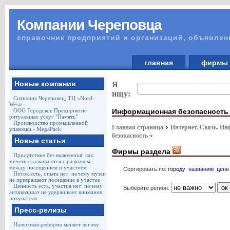
Компании Череповца
справочник предприятий и организаций, объявлен
главная
фирм
Новые компании
Я
ищу:
Ситилинк Череповец, ТЦ «Nord-
West»
Информационная безопасность
ООО Городское Предприятие
ритуальных услуг "Память"
Производство промышленной
Главная страница
Интернет. Связь. И
упаковки - MegaPack
безопасность
Новые статьи
Фирмы раздела
Присутствие без включения: как
мечети сталкиваются с разрывом
между посещением и участием
Сортировать по:
городу
названию
цене
Поток есть, опыта нет: почему музеи
не превращают посещение в участие
Ценность есть, участия нет: почему
Выберите регион:
антиквариат не удерживает внимание
покупателя
Пресс-релизы
Налоговая реформа меняет логику