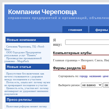
Компании Череповца
справочник предприятий и организаций, объявлен
главная
фирм
Новые компании
Я
ищу:
Ситилинк Череповец, ТЦ «Nord-
West»
Компьютерные клубы
ООО Городское Предприятие
ритуальных услуг "Память"
Производство промышленной
Главная страница
Интернет. Связь. И
упаковки - MegaPack
Новые статьи
Фирмы раздела
Присутствие без включения: как
Сортировать по:
городу
названию
цене
мечети сталкиваются с разрывом
между посещением и участием
Поток есть, опыта нет: почему музеи
Выберите регион:
не превращают посещение в участие
Ценность есть, участия нет: почему
антиквариат не удерживает внимание
покупателя
Пресс-релизы
Налоговая реформа меняет логику