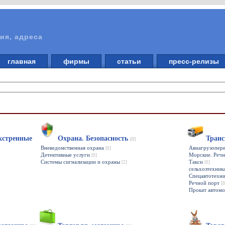
ия, адреса
главная
фирмы
статьи
пресс-релизы
кстренные
Охрана. Безопасность
Транс
[0]
Вневедомственная охрана
Авиагрузопер
[0]
Детективные услуги
Морские. Речн
[0]
Системы сигнализации и охраны
Такси
[2]
[0]
сельхозтехник
Спецавтотехн
Речной порт
[0
Прокат автом