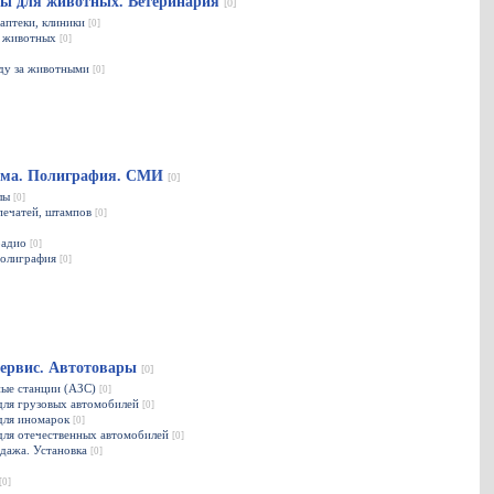
ы для животных. Ветеринария
[0]
аптеки, клиники
[0]
я животных
[0]
оду за животными
[0]
ама. Полиграфия. СМИ
[0]
алы
[0]
печатей, штампов
[0]
радио
[0]
полиграфия
[0]
сервис. Автотовары
[0]
ные станции (АЗС)
[0]
для грузовых автомобилей
[0]
 для иномарок
[0]
для отечественных автомобилей
[0]
одажа. Установка
[0]
[0]