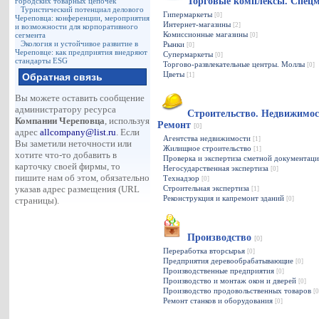
Торговые комплексы. Спец
городских товарных цепочек
Туристический потенциал делового
Гипермаркеты
[0]
Череповца: конференции, мероприятия
Интернет-магазины
[2]
и возможности для корпоративного
Комиссионные магазины
сегмента
[0]
Экология и устойчивое развитие в
Рынки
[0]
Череповце: как предприятия внедряют
Супермаркеты
[0]
стандарты ESG
Торгово-развлекательные центры. Моллы
[0]
Цветы
Обратная связь
[1]
Вы можете оставить сообщение
администратору ресурса
Строительство. Недвижимос
Компании Череповца
, используя
Ремонт
[0]
адрес
allcompany@list.ru
. Если
Агентства недвижимости
[1]
Вы заметили неточности или
Жилищное строительство
[1]
хотите что-то добавить в
Проверка и экспертиза сметной документац
карточку своей фирмы, то
Негосударственная экспертиза
[0]
пишите нам об этом, обязательно
Технадзор
[0]
указав адрес размещения (URL
Строительная экспертиза
[1]
Реконструкция и капремонт зданий
страницы).
[0]
Производство
[0]
Переработка вторсырья
[0]
Предприятия деревообрабатывающие
[0]
Производственные предприятия
[0]
Производство и монтаж окон и дверей
[0]
Производство продовольственных товаров
[0
Ремонт станков и оборудования
[0]