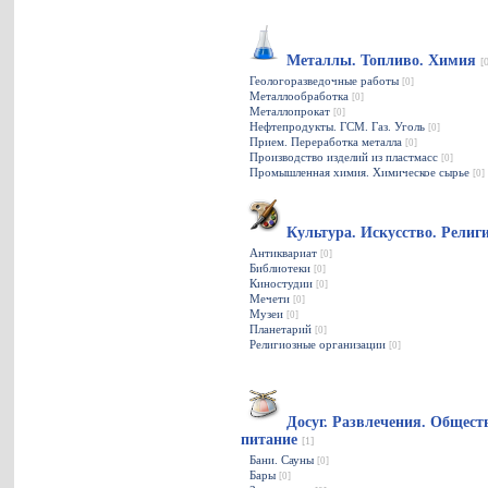
Металлы. Топливо. Химия
[
Геологоразведочные работы
[0]
Металлообработка
[0]
Металлопрокат
[0]
Нефтепродукты. ГСМ. Газ. Уголь
[0]
Прием. Переработка металла
[0]
Производство изделий из пластмасс
[0]
Промышленная химия. Химическое сырье
[0]
Культура. Искусство. Рели
Антиквариат
[0]
Библиотеки
[0]
Киностудии
[0]
Мечети
[0]
Музеи
[0]
Планетарий
[0]
Религиозные организации
[0]
Досуг. Развлечения. Общест
питание
[1]
Бани. Сауны
[0]
Бары
[0]