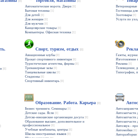
магазины
Торговля, магазины
Товар
[0]
[0]
Автоматические ворота. Двери
Ветеринарные 
[0]
Бытовая техника
Гостиницы дл
[1]
Для детей
Зоотовары
[0]
[0]
Для женщин
Услуги по ух
[0]
Для мужчин
[0]
Канцелярские товары
[0]
Компьютеры. Офисная техника
[1]
ть.
Спорт, туризм, отдых
Рекл
[0]
Авиационные клубы
Газеты, журн
[0]
Прокат спортивного инвентаря
Изготовление 
[0]
Туристические агентства, фирмы
Реклама
[0]
[0]
Тренажерные залы
Телевидение, 
ии
[0]
[0]
Танцевальные школы
Типографии, 
[0]
Стадионы
[0]
Спортивный инвентарь
[0]
Образование. Работа. Карьера
Авто
[0]
Бизнес тренинги. Семинары
Автозаправоч
[0]
Детские сады. Ясли
Автозапчасти 
[0]
Детско-юношеские организации досуга
Автозапчасти
[0]
Образование высшее, дополнительное и
Автозапчасти 
профессиональное
[0]
Автозвук - пр
]
Учебные комбинаты, центры
[0]
Автомойки
[0]
Школы иностранных языков
[0]
Авторазборки