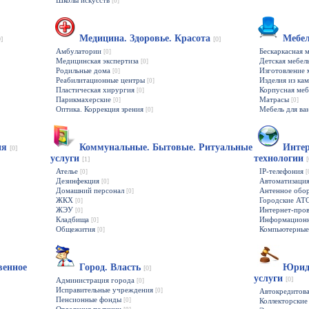
Школы искусств
[0]
Медицина. Здоровье. Красота
Мебе
0]
[0]
Амбулатории
Бескаркасная 
[0]
Медицинская экспертиза
Детская мебел
[0]
Родильные дома
Изготовление 
[0]
Реабилитационные центры
Изделия из ка
[0]
Пластическая хирургия
Корпусная ме
[0]
Парикмахерские
Матрасы
[0]
[0]
Оптика. Коррекция зрения
Мебель для ва
[0]
гия
Коммунальные. Бытовые. Ритуальные
Интер
[0]
услуги
технологии
[1]
[
Ателье
IP-телефония
[0]
[
Дезинфекция
Автоматизаци
[0]
Домашний персонал
Антенное обо
[0]
ЖКХ
Городские АТ
[0]
ЖЭУ
Интернет-про
[0]
Кладбища
Информационн
[0]
Общежития
Компьютерные
[0]
венное
Город. Власть
Юриди
[0]
услуги
[0]
Администрация города
[0]
Исправительные учреждения
[0]
Автокредитов
Пенсионные фонды
[0]
Коллекторские