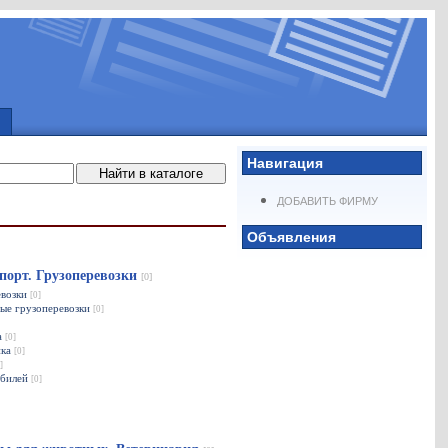
Навигация
ДОБАВИТЬ ФИРМУ
Объявления
порт. Грузоперевозки
[0]
евозки
[0]
ые грузоперевозки
[0]
а
[0]
ика
[0]
]
обилей
[0]