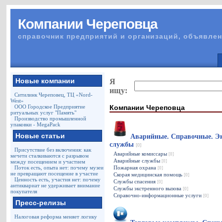
Компании Череповца
справочник предприятий и организаций, объявлен
Новые компании
Я
ищу:
Ситилинк Череповец, ТЦ «Nord-
West»
Компании Череповца
ООО Городское Предприятие
ритуальных услуг "Память"
Производство промышленной
упаковки - MegaPack
Новые статьи
Аварийные. Справочные. Э
службы
[0]
Присутствие без включения: как
Аварийные комиссары
[0]
мечети сталкиваются с разрывом
Аварийные службы
между посещением и участием
[0]
Поток есть, опыта нет: почему музеи
Пожарная охрана
[0]
не превращают посещение в участие
Скорая медицинская помощь
[0]
Ценность есть, участия нет: почему
Службы спасения
[0]
антиквариат не удерживает внимание
Службы экстренного вызова
[0]
покупателя
Справочно-информационные услуги
[0]
Пресс-релизы
Налоговая реформа меняет логику