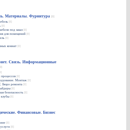
ль. Материалы. Фурнитура
[0]
мебель
[0]
ь
[0]
мебели под заказ
[0]
мня для помещений
[0]
бель
[0]
нных комнат
[0]
нет. Связь. Информационные
0]
0]
я процессов
[0]
рудование. Монтаж
[0]
С. Бюро ремонта
[0]
вайдеры
[0]
ая безопасность
[0]
 клубы
[0]
ческие. Финансовые. Бизнес
ание
[0]
 услуги
[0]