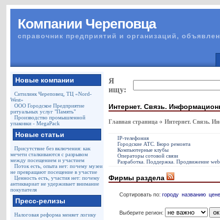
Компании Череповца
справочник предприятий и организаций, объявлен
Новые компании
Я
ищу:
Ситилинк Череповец, ТЦ «Nord-
West»
Интернет. Связь. Информацион
ООО Городское Предприятие
ритуальных услуг "Память"
Производство промышленной
Главная страница
Интернет. Связь. И
упаковки - MegaPack
Новые статьи
IP-телефония
Городские АТС. Бюро ремонта
Присутствие без включения: как
Компьютерные клубы
мечети сталкиваются с разрывом
Операторы сотовой связи
между посещением и участием
Разработка. Поддержка. Продвижение web
Поток есть, опыта нет: почему музеи
не превращают посещение в участие
Фирмы раздела
Ценность есть, участия нет: почему
антиквариат не удерживает внимание
покупателя
Сортировать по:
городу
названию
цен
Пресс-релизы
Выберите регион:
Налоговая реформа меняет логику