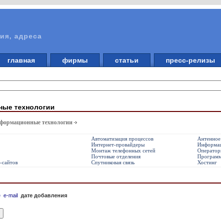
ия, адреса
главная
фирмы
статьи
пресс-релизы
ные технологии
нформационные технологии
Автоматизация процессов
Антенное
Интернет-провайдеры
Информац
Монтаж телефонных сетей
Оператор
Почтовые отделения
Программ
-сайтов
Спутниковая связь
Хостинг
е
e-mail
дате добавления