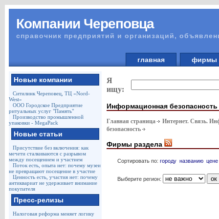
Компании Череповца
справочник предприятий и организаций, объявлен
главная
фирм
Новые компании
Я
ищу:
Ситилинк Череповец, ТЦ «Nord-
West»
Информационная безопасность
ООО Городское Предприятие
ритуальных услуг "Память"
Производство промышленной
Главная страница
Интернет. Связь. И
упаковки - MegaPack
безопасность
Новые статьи
Фирмы раздела
Присутствие без включения: как
мечети сталкиваются с разрывом
между посещением и участием
Сортировать по:
городу
названию
цене
Поток есть, опыта нет: почему музеи
не превращают посещение в участие
Ценность есть, участия нет: почему
Выберите регион:
антиквариат не удерживает внимание
покупателя
Пресс-релизы
Налоговая реформа меняет логику