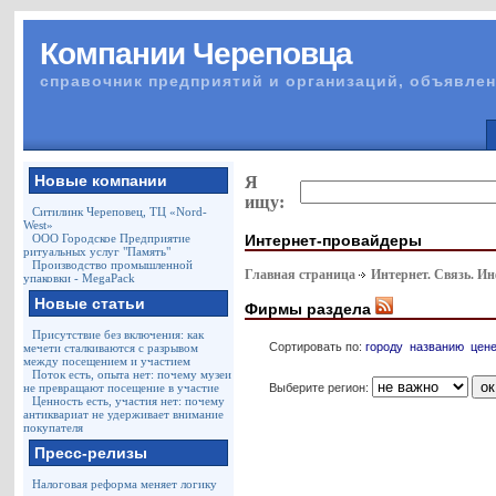
Компании Череповца
справочник предприятий и организаций, объявлен
Новые компании
Я
ищу:
Ситилинк Череповец, ТЦ «Nord-
West»
Интернет-провайдеры
ООО Городское Предприятие
ритуальных услуг "Память"
Производство промышленной
Главная страница
Интернет. Связь. И
упаковки - MegaPack
Новые статьи
Фирмы раздела
Присутствие без включения: как
Сортировать по:
городу
названию
цен
мечети сталкиваются с разрывом
между посещением и участием
Поток есть, опыта нет: почему музеи
Выберите регион:
не превращают посещение в участие
Ценность есть, участия нет: почему
антиквариат не удерживает внимание
покупателя
Пресс-релизы
Налоговая реформа меняет логику