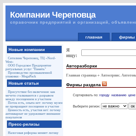
Компании Череповца
справочник предприятий и организаций, объявлен
главная
фирм
Новые компании
Я
ищу:
Ситилинк Череповец, ТЦ «Nord-
West»
Авторазборки
ООО Городское Предприятие
ритуальных услуг "Память"
Производство промышленной
Главная страница
Автосервис. Автото
упаковки - MegaPack
Новые статьи
Фирмы раздела
Присутствие без включения: как
Сортировать по:
городу
названию
цене
мечети сталкиваются с разрывом
между посещением и участием
Поток есть, опыта нет: почему музеи
Выберите регион:
не превращают посещение в участие
Ценность есть, участия нет: почему
антиквариат не удерживает внимание
покупателя
Пресс-релизы
Налоговая реформа меняет логику