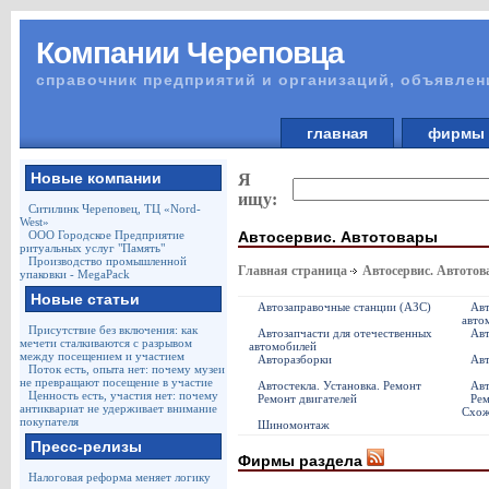
Компании Череповца
справочник предприятий и организаций, объявлен
главная
фирм
Новые компании
Я
ищу:
Ситилинк Череповец, ТЦ «Nord-
West»
Автосервис. Автотовары
ООО Городское Предприятие
ритуальных услуг "Память"
Производство промышленной
Главная страница
Автосервис. Автото
упаковки - MegaPack
Новые статьи
Автозаправочные станции (АЗС)
Авт
авто
Присутствие без включения: как
Автозапчасти для отечественных
Авт
мечети сталкиваются с разрывом
автомобилей
между посещением и участием
Авторазборки
Авт
Поток есть, опыта нет: почему музеи
не превращают посещение в участие
Автостекла. Установка. Ремонт
Авт
Ценность есть, участия нет: почему
Ремонт двигателей
Рем
антиквариат не удерживает внимание
Схож
покупателя
Шиномонтаж
Пресс-релизы
Фирмы раздела
Налоговая реформа меняет логику