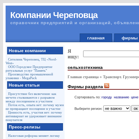
Компании Череповца
справочник предприятий и организаций, объявлен
главная
фирм
Новые компании
Я
ищу:
Ситилинк Череповец, ТЦ «Nord-
West»
сельхозтехника
ООО Городское Предприятие
ритуальных услуг "Память"
Производство промышленной
Главная страница
Транспорт. Грузопер
упаковки - MegaPack
Новые статьи
Фирмы раздела
Присутствие без включения: как
Сортировать по:
городу
названию
цене
мечети сталкиваются с разрывом
между посещением и участием
Поток есть, опыта нет: почему музеи
Выберите регион:
не превращают посещение в участие
Ценность есть, участия нет: почему
антиквариат не удерживает внимание
покупателя
Пресс-релизы
Налоговая реформа меняет логику