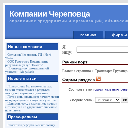
Компании Череповца
справочник предприятий и организаций, объявлен
главная
фирм
Новые компании
Я
ищу:
Ситилинк Череповец, ТЦ «Nord-
West»
Речной порт
ООО Городское Предприятие
ритуальных услуг "Память"
Производство промышленной
Главная страница
Транспорт. Грузопер
упаковки - MegaPack
Новые статьи
Фирмы раздела
Присутствие без включения: как
Сортировать по:
городу
названию
цене
мечети сталкиваются с разрывом
между посещением и участием
Поток есть, опыта нет: почему музеи
Выберите регион:
не превращают посещение в участие
Ценность есть, участия нет: почему
антиквариат не удерживает внимание
покупателя
Пресс-релизы
Налоговая реформа меняет логику