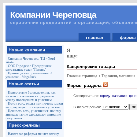
Компании Череповца
справочник предприятий и организаций, объявлен
главная
фирм
Новые компании
Я
ищу:
Ситилинк Череповец, ТЦ «Nord-
West»
Канцелярские товары
ООО Городское Предприятие
ритуальных услуг "Память"
Производство промышленной
Главная страница
Торговля, магазины
упаковки - MegaPack
Новые статьи
Фирмы раздела
Присутствие без включения: как
Сортировать по:
городу
названию
цене
мечети сталкиваются с разрывом
между посещением и участием
Поток есть, опыта нет: почему музеи
Выберите регион:
не превращают посещение в участие
Ценность есть, участия нет: почему
антиквариат не удерживает внимание
покупателя
Пресс-релизы
Налоговая реформа меняет логику