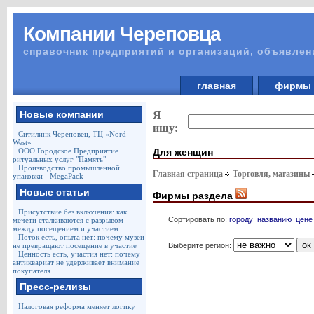
Компании Череповца
справочник предприятий и организаций, объявлен
главная
фирм
Новые компании
Я
ищу:
Ситилинк Череповец, ТЦ «Nord-
West»
Для женщин
ООО Городское Предприятие
ритуальных услуг "Память"
Производство промышленной
Главная страница
Торговля, магазины
упаковки - MegaPack
Новые статьи
Фирмы раздела
Присутствие без включения: как
Сортировать по:
городу
названию
цене
мечети сталкиваются с разрывом
между посещением и участием
Поток есть, опыта нет: почему музеи
Выберите регион:
не превращают посещение в участие
Ценность есть, участия нет: почему
антиквариат не удерживает внимание
покупателя
Пресс-релизы
Налоговая реформа меняет логику