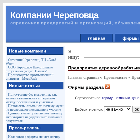
Компании Череповца
справочник предприятий и организаций, объявлен
главная
фирм
Новые компании
Я
ищу:
Ситилинк Череповец, ТЦ «Nord-
West»
Предприятия деревообрабаты
ООО Городское Предприятие
ритуальных услуг "Память"
Производство промышленной
Главная страница
Производство
Пред
упаковки - MegaPack
Новые статьи
Фирмы раздела
Присутствие без включения: как
Сортировать по:
городу
названию
цене
мечети сталкиваются с разрывом
между посещением и участием
Поток есть, опыта нет: почему музеи
Выберите регион:
не превращают посещение в участие
Ценность есть, участия нет: почему
антиквариат не удерживает внимание
покупателя
Пресс-релизы
Налоговая реформа меняет логику