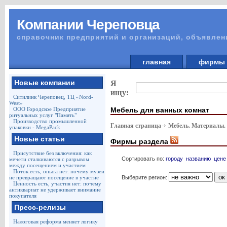
Компании Череповца
справочник предприятий и организаций, объявлен
главная
фирм
Новые компании
Я
ищу:
Ситилинк Череповец, ТЦ «Nord-
West»
Мебель для ванных комнат
ООО Городское Предприятие
ритуальных услуг "Память"
Производство промышленной
Главная страница
Мебель. Материалы.
упаковки - MegaPack
Новые статьи
Фирмы раздела
Присутствие без включения: как
Сортировать по:
городу
названию
цене
мечети сталкиваются с разрывом
между посещением и участием
Поток есть, опыта нет: почему музеи
Выберите регион:
не превращают посещение в участие
Ценность есть, участия нет: почему
антиквариат не удерживает внимание
покупателя
Пресс-релизы
Налоговая реформа меняет логику