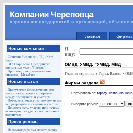
Компании Череповца
справочник предприятий и организаций, объявлен
главная
фирм
Новые компании
Я
ищу:
Ситилинк Череповец, ТЦ «Nord-
West»
ОМВД. УМВД. ГУМВД. МВД
ООО Городское Предприятие
ритуальных услуг "Память"
Производство промышленной
Главная страница
Город. Власть
ОМВ
упаковки - MegaPack
Новые статьи
Фирмы раздела
Присутствие без включения: как
Сортировать по:
городу
названию
цене
мечети сталкиваются с разрывом
между посещением и участием
Поток есть, опыта нет: почему музеи
Выберите регион:
не превращают посещение в участие
Ценность есть, участия нет: почему
антиквариат не удерживает внимание
покупателя
Пресс-релизы
Налоговая реформа меняет логику