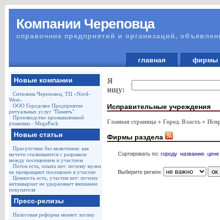
Компании Череповца
справочник предприятий и организаций, объявлен
главная
фирм
Новые компании
Я
ищу:
Ситилинк Череповец, ТЦ «Nord-
West»
Исправительные учреждения
ООО Городское Предприятие
ритуальных услуг "Память"
Производство промышленной
Главная страница
Город. Власть
Испр
упаковки - MegaPack
Новые статьи
Фирмы раздела
Присутствие без включения: как
Сортировать по:
городу
названию
цене
мечети сталкиваются с разрывом
между посещением и участием
Поток есть, опыта нет: почему музеи
Выберите регион:
не превращают посещение в участие
Ценность есть, участия нет: почему
антиквариат не удерживает внимание
покупателя
Пресс-релизы
Налоговая реформа меняет логику