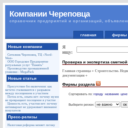
Компании Череповца
справочник предприятий и организаций, объявлен
главная
фирм
Новые компании
Я
ищу:
Ситилинк Череповец, ТЦ «Nord-
West»
Проверка и экспертиза сметной
ООО Городское Предприятие
ритуальных услуг "Память"
Производство промышленной
Главная страница
Строительство. Недв
упаковки - MegaPack
документации
Новые статьи
Фирмы раздела
Присутствие без включения: как
мечети сталкиваются с разрывом
между посещением и участием
Сортировать по:
городу
названию
цене
Поток есть, опыта нет: почему музеи
не превращают посещение в участие
Ценность есть, участия нет: почему
Выберите регион:
антиквариат не удерживает внимание
покупателя
Пресс-релизы
Налоговая реформа меняет логику