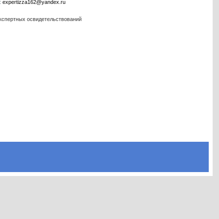
l:
expertizza162@yandex.ru
экспертных освидетельствований