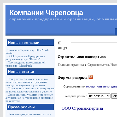
Компании Череповца
справочник предприятий и организаций, объявлен
Новые компании
Я
ищу:
Ситилинк Череповец, ТЦ «Nord-
West»
Строительная экспертиза
ООО Городское Предприятие
ритуальных услуг "Память"
Производство промышленной
Главная страница
Строительство. Нед
упаковки - MegaPack
Новые статьи
Фирмы раздела
Присутствие без включения: как
мечети сталкиваются с разрывом
между посещением и участием
Сортировать по:
городу
названию
цен
Поток есть, опыта нет: почему музеи
не превращают посещение в участие
Ценность есть, участия нет: почему
Выберите регион:
антиквариат не удерживает внимание
покупателя
Пресс-релизы
ООО Стройэкспертиза
1.
Налоговая реформа меняет логику