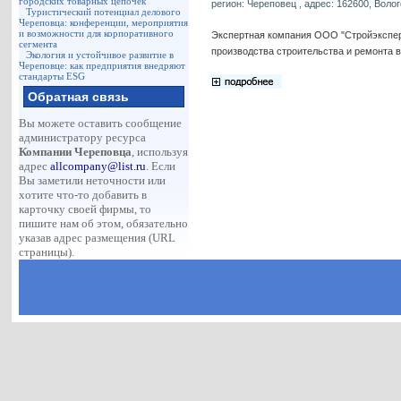
городских товарных цепочек
регион: Череповец , адрес: 162600, Волого
Туристический потенциал делового
Череповца: конференции, мероприятия
и возможности для корпоративного
Экспертная компания ООО "Стройэкспер
сегмента
производства строительства и ремонта в
Экология и устойчивое развитие в
Череповце: как предприятия внедряют
стандарты ESG
Обратная связь
Вы можете оставить сообщение
администратору ресурса
Компании Череповца
, используя
адрес
allcompany@list.ru
. Если
Вы заметили неточности или
хотите что-то добавить в
карточку своей фирмы, то
пишите нам об этом, обязательно
указав адрес размещения (URL
страницы).