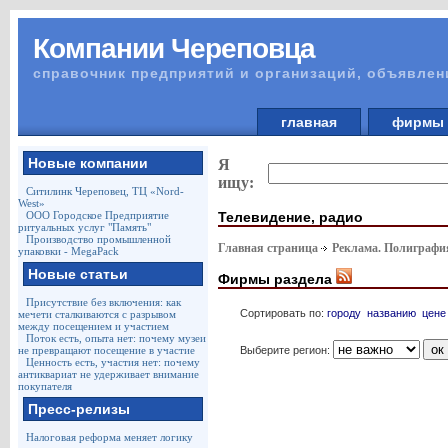
Компании Череповца
справочник предприятий и организаций, объявлен
главная
фирм
Новые компании
Я
ищу:
Ситилинк Череповец, ТЦ «Nord-
West»
Телевидение, радио
ООО Городское Предприятие
ритуальных услуг "Память"
Производство промышленной
Главная страница
Реклама. Полиграф
упаковки - MegaPack
Новые статьи
Фирмы раздела
Присутствие без включения: как
Сортировать по:
городу
названию
цене
мечети сталкиваются с разрывом
между посещением и участием
Поток есть, опыта нет: почему музеи
Выберите регион:
не превращают посещение в участие
Ценность есть, участия нет: почему
антиквариат не удерживает внимание
покупателя
Пресс-релизы
Налоговая реформа меняет логику