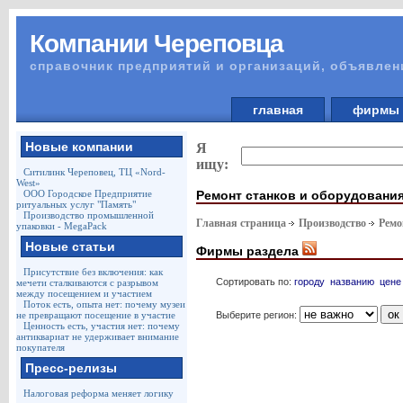
Компании Череповца
справочник предприятий и организаций, объявлен
главная
фирм
Новые компании
Я
ищу:
Ситилинк Череповец, ТЦ «Nord-
West»
Ремонт станков и оборудовани
ООО Городское Предприятие
ритуальных услуг "Память"
Производство промышленной
Главная страница
Производство
Ремо
упаковки - MegaPack
Новые статьи
Фирмы раздела
Присутствие без включения: как
Сортировать по:
городу
названию
цене
мечети сталкиваются с разрывом
между посещением и участием
Поток есть, опыта нет: почему музеи
Выберите регион:
не превращают посещение в участие
Ценность есть, участия нет: почему
антиквариат не удерживает внимание
покупателя
Пресс-релизы
Налоговая реформа меняет логику